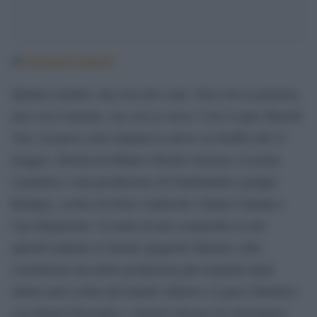
Lorenzo Lazzeri
di
Quattro uomini, una resa dei conti. Non con la giustizia,
non con il destino, ma con sé stessi. Così si apre Maschi
Veri, la nuova serie italiana in arrivo su Netflix dal 21
maggio. Diretta da Matteo Oleotto insieme a Letizia
Lamartire è una produzione di Grøenlandia (gruppo
Banijay), scritta da Furio Andreotti, Giulia Calenda e
Ugo Ripamonti. Si tratta di una commedia in otto
episodi adattata al format spagnolo Machos Alfa,
considerata una delle produzioni più originali degli
ultimi anni scritta dai fratelli Alberto e Laura Caballero,
con Daniel Deorador e Araceli Álvarez de Sotomayor.