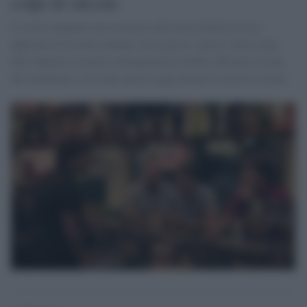
colpi di sitcom
La serie spagnola che ironizza sulla mascolinità tossica
approda in versione italiana. In un gioco comico sulle crepe
dell’identità sessuale contemporanea Netflix affronta il tema
del machismo e di come ancora oggi permei la nostra società.