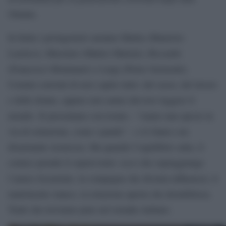
Ottanta.
In Italia i protagonisti saranno Mattia (Maurizio
Lastrico), Massimo (Matteo Martari), Riccardo
(Francesco Montanari) e Luigi (Pietro Sermonti).
Uomini convinti di aver capito tutto: del sesso, del lavoro
e delle donne, eppure non sanno davvero leggere il
mondo. Si presentano con ironia – “siamo una specie in
via di estinzione, come i panda” – e lo fanno con
disarmante sicurezza. Ma quando l’equilibrio salta, il
comico prende il sopravvento: ecco che sopraggiunge
l’amico licenziato, la compagna che diventa influencer, il
matrimonio stanco, la relazione aperta che destabilizza.
Tratti che troviamo pure nel remake italiano.