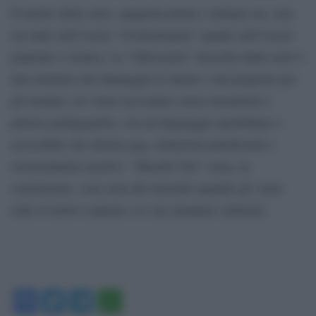
Il merito della serie, spagnola prima e italiana ora, non
sta tanto nell’essere “rivoluzionaria” quanto nell’essere
popolare e ironica. La “fallocrazia” descritta dalla serie è
una struttura che danneggia le donne e una prigione per
gli uomini; ciò viene raccontato senza moralismi o
pretese pedagogiche, con un linguaggio quotidiano e
accessibile che alterna gag, situazioni paradossali e
rovesciamenti emotivi. “Maschi Veri” ossia, in
conclusione, cosa resta del maschio quando gli viene
tolto il retrivo copione e le sue armature culturali;
Facebook
Twitter
Telegram
WhatsApp