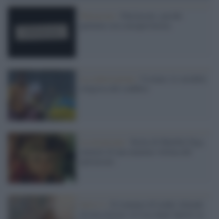
Patriarcato /
Patriarcato: perchè
parlarne con consapevolezza
La conversazione /
Ucraina: la variabile
religiosa del conflitto
La recensione /
Storia di Maribel Ziga,
memoir di una mamma vittima del
patriarcato
Serie tv /
Il romanzo di Isabel Allende
diventa fiction: la Casa degli Spiriti su