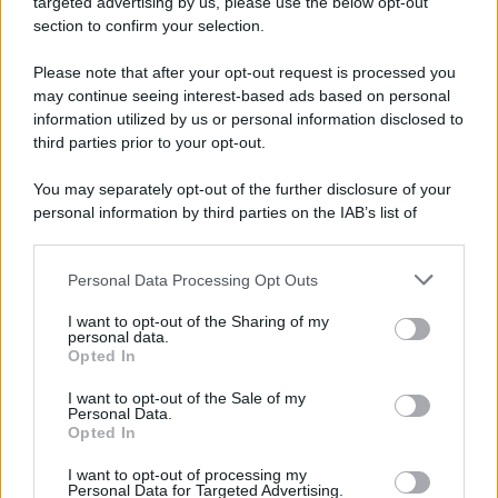
targeted advertising by us, please use the below opt-out
L’eccellenza della docente dell’Università di Siena nell’attenzione
section to confirm your selection.
alla ricerca sostenibile è stata riconosciuta con la consegna del
prestigioso premio lo scorso 4 agosto, ad Arequipa, in Perù. Già il
Please note that after your opt-out request is processed you
mese scorso aveva ottenuto una rinomata medaglia attribuitale per
may continue seeing interest-based ads based on personal
l’impegno nel coniugare le scienze chimiche alla sostenibilità ed
information utilized by us or personal information disclosed to
ecologia.
third parties prior to your opt-out.
Le programmazioni /
I documentari RAI che raccontano
You may separately opt-out of the further disclosure of your
l'Italia: da Mennea, a Tina Anselmi sino a Renzo Piano è
personal information by third parties on the IAB’s list of
atteso un autunno tra grandi biografie, cultura, sport e crime
downstream participants.
Personal Data Processing Opt Outs
This information may also be disclosed by us to third parties
on the IAB’s List of Downstream Participants that may further
L'evento /
Cent'anni di Turandot: torna a Verona lo
I want to opt-out of the Sharing of my
disclose it to other third parties.
spettacolo di Zeffirelli
personal data.
Opted In
Please note that this website/app uses one or more Google
services and may gather and store information including but
I want to opt-out of the Sale of my
Personal Data.
not limited to your visit or usage behaviour. You may click to
Opted In
grant or deny consent to Google and its third-party tags to
Il festival /
"Logos. Parole dal Mediterraneo", a Palermo una
use your data for below specified purposes in below Google
nuova iniziativa culturale diretta da Nadia Terranova
I want to opt-out of processing my
consent section.
Personal Data for Targeted Advertising.