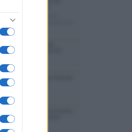
trovamento /
La moneta che vide
asione Cartagine in Sicilia
tefatto ritrovato ad Agrigento che
esenta un importante spaccato della storia
trinacria
operta /
Oplontis, le vittime
eruzione del Vesuvio furono più
rose del previsto
dagliere /
Europei di nuoto: Pellecani
 una super Italia
ntenario /
A L'Aquila arriva la mostra
, 100 anni attraverso la forma"