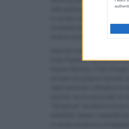
authenti
sulla trasformazione culturale, che
Lo ha fatto senza proclami di pia
diventando piuttosto l’ispiratore le
di nuove generazioni di musicisti, 
Dopo gli esordi nella musica clas
Canto Popolare, cogliendo nell’an
Eugenio Bennato e Carlo D’Angiò, 
inventare una proposta musicale c
anglo-americana e affondasse le ra
spessore, ma era ancora tutto da ri
“dei giovani” incontrava la ricerca
tamburelli, chitarre e mandolini fac
avviavano un processo di riapprop