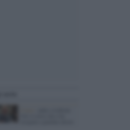
i anche
Il lutto /
Addio a Goffredo
Fofi, il critico che ci ha
insegnato a guardare altrove