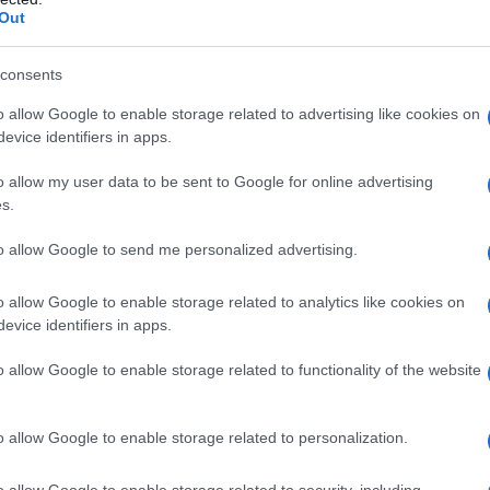
Il ri
e d’orchestra, drammaturgo, regista, musicologo,
Out
l'inv
 dirigente di istituzioni culturali, De Simone è
Un ar
consents
rappr
nascita dell’identità napoletana negli anni in cui
della 
o allow Google to enable storage related to advertising like cookies on
iritto, dopo le Reginelle, le Maruzzelle e gli
evice identifiers in apps.
el boom e l’industrializzazione di Stato. I suoi
La sc
o allow my user data to be sent to Google for online advertising
dell’
lla ricerca sulle fonti del barocco musicale, fatte
nume
s.
rchivi del Conservatorio di San Pietro a Majella
to allow Google to send me personalized advertising.
e tradizioni popolari indagate sui sentieri aperti da
Il me
nsieme ad Annabella Rossi, una delle sodali del
o allow Google to enable storage related to analytics like cookies on
guida
evice identifiers in apps.
Carnevale si chiamava Vincenzo
criverà
(1977).
o allow Google to enable storage related to functionality of the website
iginale, De Simone sapeva omaggiare Mozart e
Il ce
 De Fonseca Pimentel, senza barriere di generi
"TITO
o allow Google to enable storage related to personalization.
ale tipico di alcuni ambienti dell’ultimo terzo del
ensiero si misura su quanto riesce a incidere
o allow Google to enable storage related to security, including