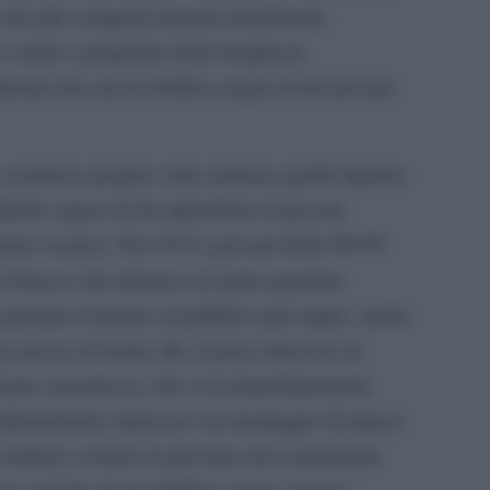
 dei più compunti laureati meridionali,
e contro i pregiudizi della borghesia
tenati che ancora brillava negli ori dei presepi
e sembrava proprio voler animare quelle figurine
tuale capace di far ripiombare il passato
zione scenica. Nel 1974 i giovani della NCCP
i Pastori
che ridonava al teatro popolare
ancandone il mistero al pubblico più ampio, anche
ne messo di fronte alla visione attraverso lo
ione seicentesca, che si fa immediatamente
ulteriormente attraverso un montaggio di riprese
o indietro svelano la presenza dei cameraman
oci antiche di un pubblico ormai “morto”,