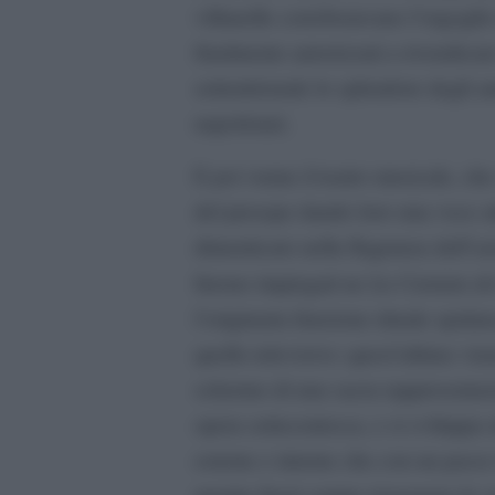
villanelle corroboravano l’orgoglio
finalmente autorizzati a rivendicar
settentrionale lo splendore degli an
napoletani.
E poi venne il teatro musicale, ch
del presepe dando loro una voce at
dimenticato nella flagranza dell’a
La Cantata de
furono impiegati ne
l’originaria funzione rituale spal
quello televisivo: quest’ultimo vie
schermo di una sacra rappresentaz
opera settecentesca, e si sviluppa 
esterne e interne che con un pass
mentre fuori campo risuonano le v