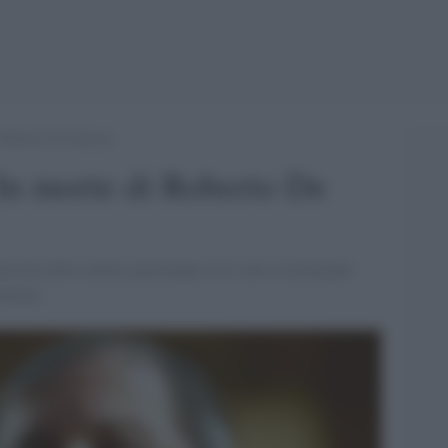
i Roberto De Simone
In morte di Roberto De
nsioni della cultura partenopea ed è stato il principale
letana.