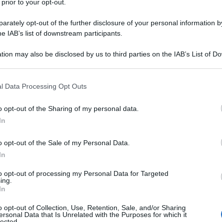
 prior to your opt-out.
ani messi in circuito da scalinate monumentali
 spazio di passaggio. Ma fra la genealogia
rately opt-out of the further disclosure of your personal information by
he IAB’s list of downstream participants.
ei vicoli, mai state in contrasto, c’è anche
ne napoletana scritta dalle classi colte, capaci
tion may also be disclosed by us to third parties on the IAB’s List of 
 that may further disclose it to other third parties.
on il Novecento e dipingere il ritratto
 that this website/app uses one or more Google services and may gath
esso rischia di soccombere sotto una spessa
l Data Processing Opt Outs
including but not limited to your visit or usage behaviour. You may click 
Ulti
 to Google and its third-party tags to use your data for below specifi
o opt-out of the Sharing of my personal data.
ogle consent section.
In
llettuale di Roberto De Simone ha intrecciato tutte
rtenopea, ricucendo ogni possibile frattura con
o opt-out of the Sale of my Personal Data.
In
 in una famiglia di artisti e cresciuto
on l’arte e la curiosità lo spazio fra la maschera
to opt-out of processing my Personal Data for Targeted
ing.
 di cui ancora fatichiamo ad accogliere la
In
o opt-out of Collection, Use, Retention, Sale, and/or Sharing
ersonal Data that Is Unrelated with the Purposes for which it
lected.