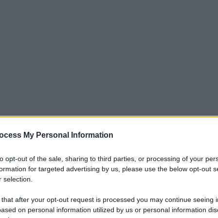
ocess My Personal Information
ll’Università di Siena
to opt-out of the sale, sharing to third parties, or processing of your per
possa vantare un posto di rilievo nella storia della
formation for targeted advertising by us, please use the below opt-out s
mpo sia ancora affollata di sonorità popolari
 selection.
so musicale che dalle pendici del Vesuvio si
 that after your opt-out request is processed you may continue seeing i
, invadeva i cortili dei palazzi in cui le classi
ased on personal information utilized by us or personal information dis