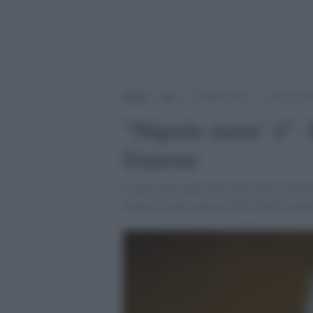
Home
>
Arti
>
“Nàpule nunn’ è”. In morte d
"Nàpule nunn’ è". 
Simone
L’artista ha intrecciato tante diverse dime
motore di una rinascita dell’identità napo