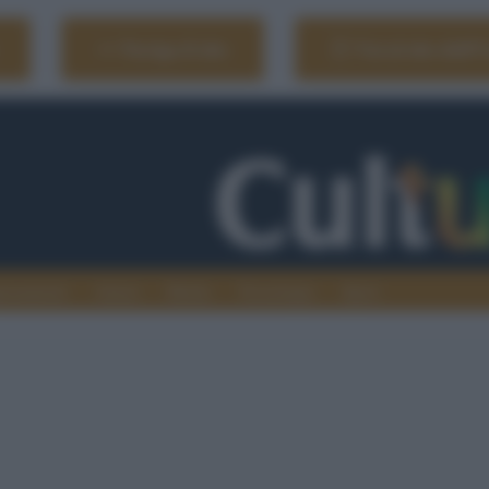
Naviga il sito
Vai al sito dell'
ionamenti
Atenei
Media
Tecnologia
Sport