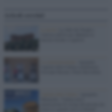
Articoli correlati
La novità /
La Valle dei Templi e
l'utilizzo dell'IA per abbattere le
barriere fisiche e cognitive
La commemorazione /
Agrigento
Capitale della Cultura commemora
Giovanni Falcone e Paolo Borsellino
Capitale della Cultura /
Agrigento,
Mattarella: “Cultura non è
ammirazione di vestige del passato ma
alzare lo sguardo verso il domani”