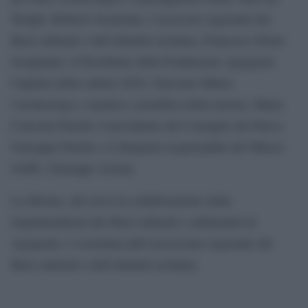
Templi, Roberto Sciarratta; l’assessore regionale dei
Beni culturali e dell’identità siciliana, Francesco Paolo
Scarpinato; il Presidente della Fondazione Agrigento
Capitale della cultura 2025, Giacomo Minio;
l’archeologa e curatrice scientifica della mostra, Maria
Concetta Parello; il presidente del Consiglio del Parco,
Giuseppe Parello e il dirigente responsabile del Museo
Griffo, Giuseppe Avenia.
La Mostra, che trova la collaborazione della
Soprintendenza dei Beni culturali e ambientali di
Agrigento, è sostenuta dall’assessorato regionale dei
Beni culturali e dell’identità siciliana.