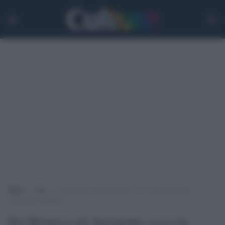
Home
>
Arti
>
Da Monaco ad Agrigento: ecco la mostra della
Collezione Panitteri
Da Monaco ad Agrigento: ecco la