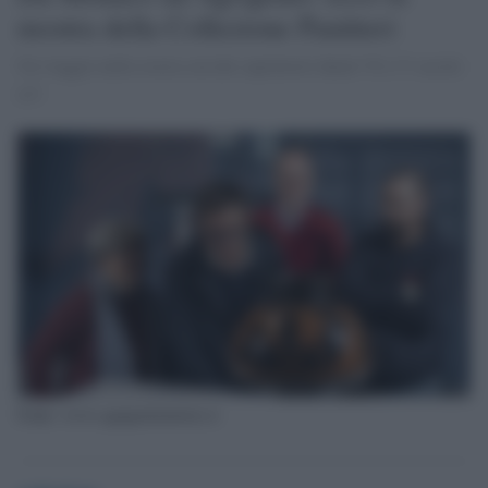
mostra della Collezione Panitteri
Un viaggio nella storia con dei capolavori datati VI e V secolo
a.C.
Fonte: www.agrigentonotizie.it