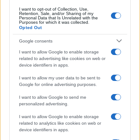
I want to opt-out of Collection, Use,
Retention, Sale, and/or Sharing of my
Personal Data that Is Unrelated with the
Purposes for which it was collected.
Opted Out
Google consents
I want to allow Google to enable storage
related to advertising like cookies on web or
device identifiers in apps.
Syndication
Culture
I want to allow my user data to be sent to
Google for online advertising purposes.
Salute
Globalist
I want to allow Google to send me
Megachip
Globalscience
personalized advertising.
GiULia
Globalsport
I want to allow Google to enable storage
related to analytics like cookies on web or
Prima Pagina
device identifiers in apps.