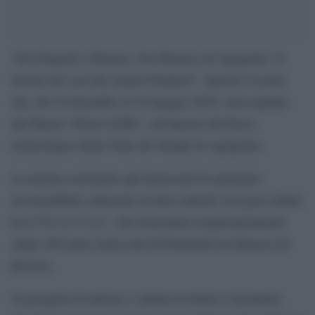
“Da Girgenti a Monaco. Da Monaco ad Agrigento. Il
ritorno dei vasi del ciantro Panitteri”. Questo l’evento
che, dal 18 dicembre al 18 maggio 2025, sarà ospitato
dal Museo “Pietro Griffo”, all’interno del Parco
archeologico della Valle dei Templi di Agrigento.
La mostra consentirà agli interessati di ammirare
un’incredibile collezione di dieci antichi vasi greci datati
tra il VI e il V a.C., che torneranno temporaneamente
(dopo 200 anni) nella città di Pirandello da Monaco di
Baviera.
Un progetto di unione e cultura tra Italia e Germania,