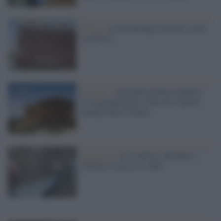
Sicilia /
La Strada degli Scrittori senza
correttore
L'evento /
Agrigento pronta a brillare:
il 18 gennaio parte l'anno da Capitale
Italiana della Cultura
Agrigento /
La scoperta: nell'antica
Akràgas si giocava a dadi