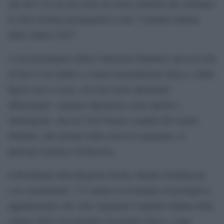
che dà il via ad una serie di eventi culturali che vedranno
la città siciliana protagonista come “Capitale italiana
della cultura 2025”.
I vasi provengono dalla Collezione Panitteri, una raccolta
di ben 47 tra anfore e crateri di produzione attica, e dalle
figure nere o rosse, con una storia altrettanto
affascinante: vengono riproposte scene epiche e
mitologiche, che nel 1824 furono venduti dal ciantro
Panitteri, alto prelato della curia di Agrigento, al
principe Ludwig I di Baviera.
Il Presidente della Regione Sicilia, Renato Schifani ha
così commentato: “Ci stiamo avvicinando al prestigioso
appuntamento che vede Agrigento Capitale italiana della
cultura 2025 con iniziative di grande rilievo, come