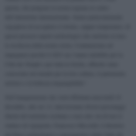
questa, che pongono la nostra regione al centro
dell’attenzione internazionale. Siamo particolarmente
orgogliosi di accogliere il ritorno, seppur temporaneo, di
questi preziosi reperti archeologici che mettono in luce
la ricchezza della nostra storia. Continueremo ad
impegnarci perché il 2025 sia l’annus mirabilis per la
Città dei Templi e per tutta la Sicilia, affinché siano
conosciute nel mondo per la loro cultura, il patrimonio
artistico e la bellezza ineguagliabile”.
Nell’inaugurazione che verrà effettuata mercoledì 18
dicembre, alle ore 12, interverranno diversi personaggi
illustri del territorio siciliano e non solo: tra di loro il
sindaco di Agrigento, Francesco Miccichè; il direttore
del Parco archeologico e paesaggistico della Valle dei