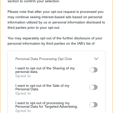
section to confirm your selection.
L'attesa /
Un estate di calcio: tra Mondiali e Serie A
Please note that after your opt-out request is processed you
Terminata la Coppa del Mondo, Infantino prova a privatizzare i
may continue seeing interest-based ads based on personal
tornei mondiali. Nel frattempo, il calciomercato va avanti e
information utilized by us or personal information disclosed to
sembra regalarci una Serie A di livello
third parties prior to your opt-out.
Università di Siena /
Il Palazzo del Rettorato apre le porte:
You may separately opt-out of the further disclosure of your
appuntamento per il 16 agosto
personal information by third parties on the IAB’s list of
downstream participants.
Personal Data Processing Opt Outs
This information may also be disclosed by us to third parties
on the IAB’s List of Downstream Participants that may further
Tendenze /
Sale il numero degli acquisti online in Europa e
I want to opt-out of the Sharing of my
disclose it to other third parties.
aumentano le vendite di articoli second hand
personal data.
Opted In
Please note that this website/app uses one or more Google
services and may gather and store information including but
I want to opt-out of the Sale of my
Personal Data.
not limited to your visit or usage behaviour. You may click to
Opted In
grant or deny consent to Google and its third-party tags to
Il caso /
Trump ha quasi esaurito l'arsenale Usa, ma il
use your data for below specified purposes in below Google
tycoon smentisce
I want to opt-out of processing my
consent section.
Personal Data for Targeted Advertising.
Opted In