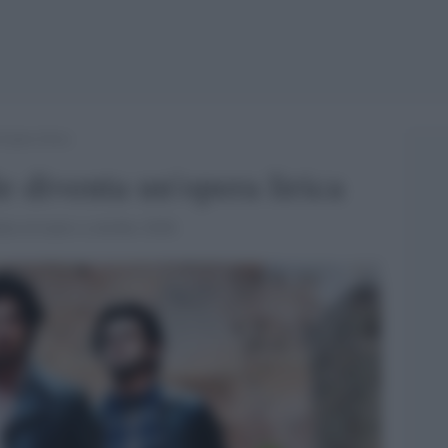
opera lirica
diventa un'opera lirica
ta al teatro a ottobre 2026.