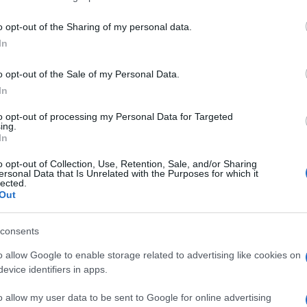
including but not limited to your visit or usage behaviour. You may click 
 to Google and its third-party tags to use your data for below specifi
o opt-out of the Sharing of my personal data.
ogle consent section.
In
o opt-out of the Sale of my Personal Data.
In
to opt-out of processing my Personal Data for Targeted
 De Cataldo
si trasforma in un’opera lirica, un
ing.
In
lla Fondazione Teatro del Maggio Musicale
o opt-out of Collection, Use, Retention, Sale, and/or Sharing
sica per Roma.
ersonal Data that Is Unrelated with the Purposes for which it
lected.
Out
ar Nicola Piovani, saranno dirette dallo stesso
 firma dello stesso De Cataldo, mentre la regia
consents
o allow Google to enable storage related to advertising like cookies on
evice identifiers in apps.
er ottobre 2026 al Teatro del Maggio Fiorentino,
o allow my user data to be sent to Google for online advertising
 a Roma, presso l’Auditorium Parco della