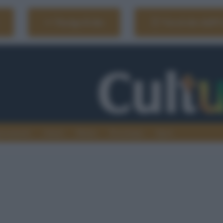
Naviga il sito
Vai al sito dell'
ionamenti
Atenei
Media
Tecnologia
Sport