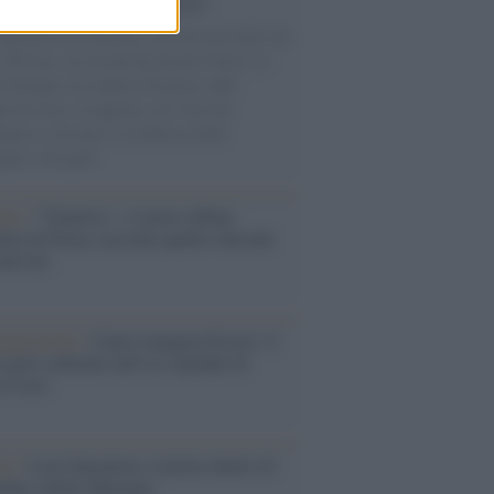
cordo /
Le radici di Francesco
omenica di settembre con Guccini nella sua
a Pàvana, tra ricordi del premio Tenco, la
di disegni con Andrea Pazienza sulle
ie di carta, il rapporto con i fan che
nuano a cercarlo e la bellezza delle
gne e dei gatti.
bum /
"Timeless", il nuovo album
mo di Prince racconta quattro decenni
eatività
augurazione /
Cuneo inaugura Esseci: il
 polo culturale nell’ex ospedale di
a Croce
ca /
Love Sensation, il primo duetto di
nna e Kylie Minogue