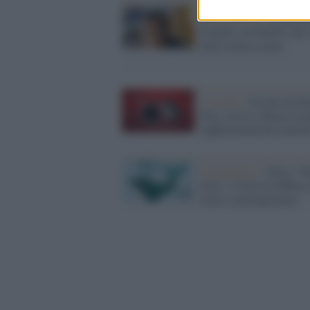
La recensione /
Giancar
Cataldo, un thriller che
nelle trame oscure
L’evento /
40 anni di Dy
Dog: arriva a Roma la 
rappresentazione teatral
La kermesse /
Torna ‘N
terre’, il festival diffuso
teatro contemporaneo