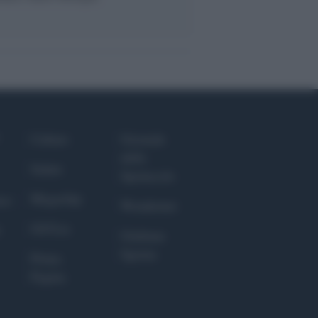
Culture
Giornale
dello
Salute
Spettacolo
Megachip
nce
Wondernet
GiULia
Giuliana
Sgrena
Prima
Pagina