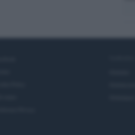
Syndication
cebook
itter
Globalist
okie Policy
Globalscie
i siamo
Globalsport
eferenze Privacy