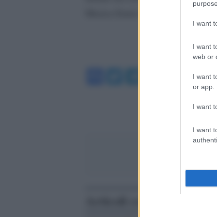
purpose
Musica Ennio Morricone.
I want 
I want t
web or d
Facebook
Twitter
Telegram
WhatsA
I want t
or app.
I want t
I want t
authenti
Articoli correlati