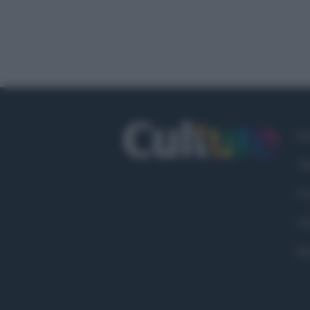
Fa
Tw
Co
Ch
Pr