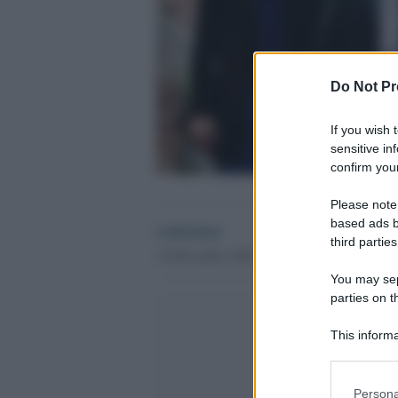
Do Not Pr
If you wish 
sensitive in
confirm your
Please note
based ads b
redazione
third parties
12 Dicembre 2024 - 15.26
You may sepa
parties on t
This informa
Participants
Please note
Persona