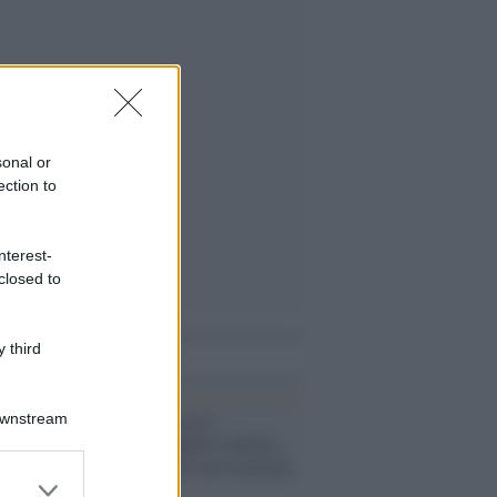
sonal or
ection to
nterest-
closed to
 third
i anche
Il caso /
Francesco
Downstream
Chiantese, quando il diritto
alla salute ha le sue eccezioni
er and store