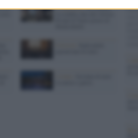
Il ri
lo De
Lo spettacolo /
Di sconfitta
Una d
 scava
in sconfitta, fino alla vittoria:
casa 
60 anni di Teatro povero di
gara 
Monticchiello
tovagl
conti
monta
lan
Il festival /
Radicondoli,
prima
quarant'anni di teatro
e
L'al
postu
di cr
uove
L'evento /
Ercolano di notte
 di
tra amore e guerra
L'in
nuovo
Sant
Musi
Mado