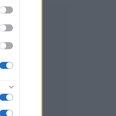
to grant or
ed purposes