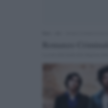
Home
>
Arti
>
Romanzo Criminale diventa un’
Romanzo Criminale 
La storia della banda della Magliana debut