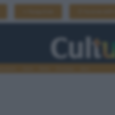
Naviga il sito
Vai al sito dell'
ionamenti
Atenei
Media
Tecnologia
Sport