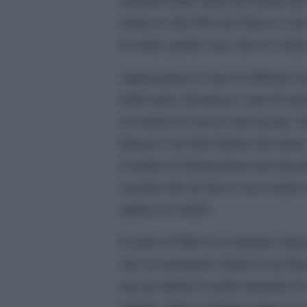
meticcio, Kit (Piccolo Falco) e che
la storia, quella vera, diceva voluta
Appassionava e faceva riflettere a
della notte, diventasse capo di tutt
avventure ne avesse uno navajo, Ti
Questo è un altro fattore che aiuta
esempio di integrazione non discri
western che ha invece necessitato 
approccio simile.
Tex
L’inizio di
fu in formato orizz
che accompagnò i lettori in un flu
ancora impresso nella memoria di 
iniziale. Questo formato rimase in