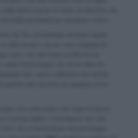
 Lilith morisse presto di vaiolo, un’infezione che
 dai trafficanti bianchi per sterminare i nativi.
nche che Tex, nel frattempo diventato Aquila
e le tribù navajo e che fra i suoi compagni di
ger Jack, e un altro bianco in Kit Carson.
 a capire il personaggio che sin da subito fu
minando mai i nativi a differenza del cinema
di qualche altro decennio per giungere ad un
ontale, una scelta grafica che segnò un’epoca,
sso d’azione rapido e coinvolgente, uno stile
coloro che si innamorarono del personaggio
1967,
 uso fino al giugno
quando fu sostituito dal