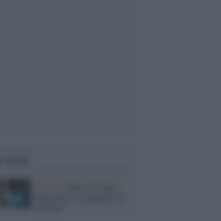
i anche
Il lutto /
Addio ad Angelo
Maria Ricci, disegnatore di
Diabolik