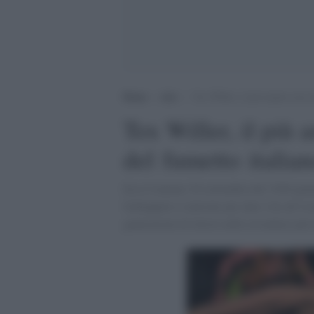
Home
>
Arti
>
Tex Willer, il più amato eroe 
Tex Willer, il più 
del fumetto italia
Era il lontano 30 settembre del 1948 quan
Galleppini si unirono per dare vita all’
generazioni di lettori nelle avventure più 