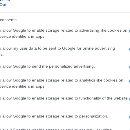
Il ri
luigi Bonelli.
Out
Una d
casa 
Tex Willer
 due che
fece la sua prima
consents
gara 
948 in tutte le edicole che in un minuto
tovagl
o allow Google to enable storage related to advertising like cookies on
conti
: eccovi finalmente TEX, L’albo più ricco al
evice identifiers in apps.
monta
ire»
. Con tanto di copertina del primo numero di
o allow my user data to be sent to Google for online advertising
sterioso
s.
.
L'al
postu
to allow Google to send me personalized advertising.
di cr
talia. Le rovine materiali e morali della guerra
lica era nata da appena due anni con le donne
o allow Google to enable storage related to analytics like cookies on
evice identifiers in apps.
a. L’assemblea costituente si era impegnata nello
L'in
nuovo
mo gennaio del 1948 entrava in vigore e,
o allow Google to enable storage related to functionality of the website
Sant
me elezioni legislative della nuova Repubblica
con il 48,51 % sconfiggere duramente il Fronte
o allow Google to enable storage related to personalization.
Musi
 e socialisti che si ferma al 30, 98%.
Mado
o allow Google to enable storage related to security, including