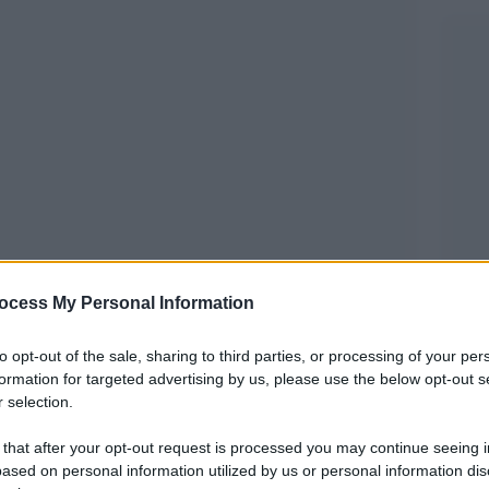
ocess My Personal Information
del 1908 che aveva iniziato giovanissimo con il
to opt-out of the sale, sharing to third parties, or processing of your per
formation for targeted advertising by us, please use the below opt-out s
 degli anni Venti scriveva poesie, poi negli anni
 selection.
imo dei suoi tre romanzi di avventure su
 that after your opt-out request is processed you may continue seeing i
 pubblicare fumetti attraverso le sapienti mani di
ased on personal information utilized by us or personal information dis