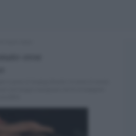
del fumetto italiano
amato eroe
no
do le parole di Gianluigi Bonelli e le matite di Aurelio
iconico personaggio immaginario che ha accompagnato
incredibili.