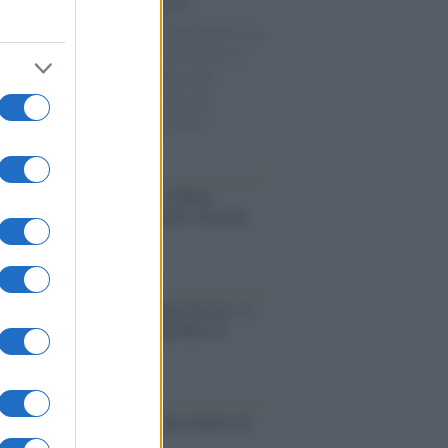
cordo /
Le radici di Francesco
omenica di settembre con Guccini nella sua
a Pàvana, tra ricordi del premio Tenco, la
di disegni con Andrea Pazienza sulle
ie di carta, il rapporto con i fan che
nuano a cercarlo e la bellezza delle
gne e dei gatti.
bum /
"Timeless", il nuovo album
mo di Prince racconta quattro decenni
eatività
augurazione /
Cuneo inaugura Esseci: il
 polo culturale nell’ex ospedale di
a Croce
ca /
Love Sensation, il primo duetto di
nna e Kylie Minogue