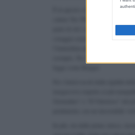
authenti
È in questo contesto che diluiva i
calano Tex Willer, un eroe particol
parte di chi i soprusi li subiva. Un
coraggio erano doti che attraevano
l’immediata popolarità del personag
esempio, Tex avesse una storia di f
legge come Ranger.
Per i lettori usciti dalla rigidità de
trasgressivo rispetto ai più tranquil
Giornalino” e “Il Vittorioso” del 
pentimento, era un inesorabile vio
In più, sin dalle prime strisce, in
sposato Lilith, figlia del sakem de