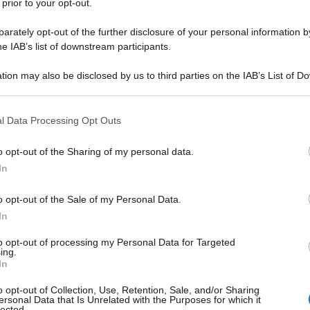
 prior to your opt-out.
ornale di cui Bonelli acquisirà i diritti editoriali
dace
affidandola all’ex moglie Tea Bertasi e al
rately opt-out of the further disclosure of your personal information by
he IAB’s list of downstream participants.
Sergio Bonelli Editore
trasformerà in
.
tion may also be disclosed by us to third parties on the IAB’s List of 
era nato a Casal di Pari (Gr) nel 1917 da genitori
 that may further disclose it to other third parties.
 sua giovinezza in Sardegna dove, senza terminare
 that this website/app uses one or more Google services and may gath
l Data Processing Opt Outs
a pittura da autodidatta. Iniziò illustrando fiabe
including but not limited to your visit or usage behaviour. You may click 
Ulti
 to Google and its third-party tags to use your data for below specifi
anciullo
e copertine per riviste illustrate. Nel
o opt-out of the Sharing of my personal data.
ogle consent section.
In
L’avventuroso
aborare con
della Casa editrice
cista intervenne a snaturare il contenuto e la
o opt-out of the Sale of my Personal Data.
se ogni attività in questo campo.
In
to opt-out of processing my Personal Data for Targeted
i si dedicò alla pittura e all’insegnamento del
ing.
In
tratore con una serie di albi per l'”Intrepido” nel
o opt-out of Collection, Use, Retention, Sale, and/or Sharing
EditriceAudace
contatti con Tea Bertasi di
per
ersonal Data that Is Unrelated with the Purposes for which it
lected.