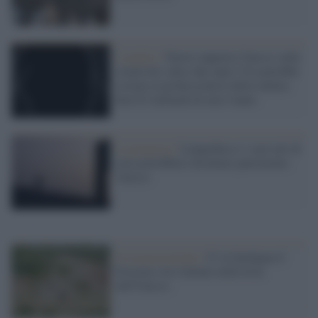
L'analisi /
Nuovo rapporto Unesco sulla
creatività: entro due anni l’IA potrebbe
costare ai professionisti della cultura
ben 8,5 miliardi di euro l'anno
La proposta /
Lampedusa e i suoi atti di
cura potrebbero diventare patrimonio
Unesco
Il riconoscimento /
E' in Sardegna il
61esimo sito italiano nella lista
dell'Unesco