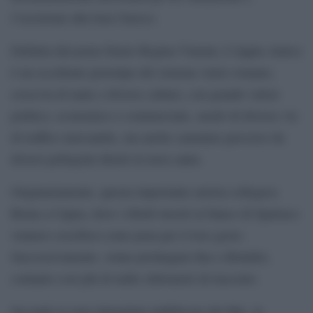
l’iscrizione alla lista Unesco.
Definita dal poeta Stazio Regina Viarum, L’Appia Antica
è un eccellente prototipo del sistema viario romano,
crocevia di tante e diverse culture, con grande valore
politico, economico e commerciale, snodo di diverse vie
di traffico mercantile, ma anche cammino percorso da
diversi pellegrini diretti in terra santa.
Originariamente, questa importante arteria collegava
Roma a Capua, dove i ribelli insorti al fianco di Spartaco
vennero crocifissi come pena per il loro gesto.
Successivamente, venne prolungata fino a Brindisi,
contanto così più di mille chilometri di tracciato.
Secondo la nota dettagliata pubblicata dal Mic, la