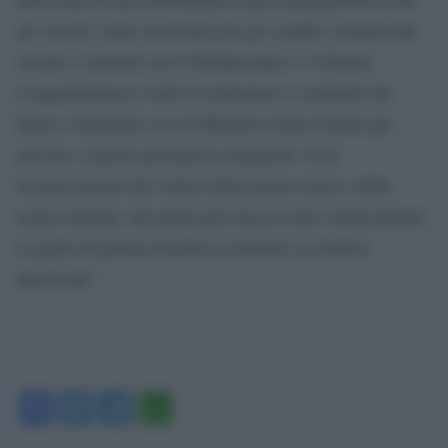
nei secoli è stata essenziale per gli scambi commerciali,
sociali e culturali con il Mediterraneo e l’Oriente.
Congratulazioni a tutte le istituzioni e comunità che
hanno collaborato con il Ministero della Cultura per
arrivare a questo prestigioso traguardo. È un
riconoscimento del valore della nostra storia e della
nostra identità, dal quale può nascere una valorizzazione
in grado di portare benefici economici ai territori
interessati”.
Facebook
Twitter
Telegram
WhatsApp