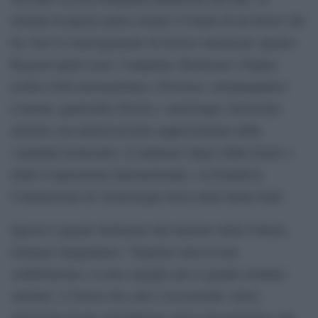
nomina di questa antica strada è il frutto di un lavoro che
ha visto il coinvolgimento di diverse istituzioni: quattro
Regioni quali Lazio, Campania, Basilicata e Puglia,
tredici Città metropolitane e Province, settantaquattro
Comuni, quattordici Parchi e venticinque Università,
insieme con numerosissime rappresentanze delle
comunità territoriali e il ministero degli Affari Esteri e
della Cooperazione Internazionale e la Pontificia
Commissione di Archeologia Sacra della Santa Sede.
Questo è quanto dichiarato dal ministro della Cultura,
Gennaro Sangiuliano: “Esprimo tutta la mia
soddisfazione e il mio orgoglio per il grande risultato
ottenuto. L’Unesco ha colto l’eccezionale valore
universale di una straordinaria opera ingegneristica che