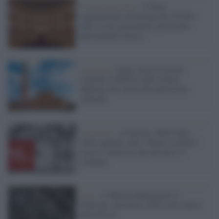
Il riconoscimento /
I Teatri
condominiali all'italiana del XVIII e
XIX secolo proclamati patrimonio
dell'umanità Unesco
La novità /
Siena: nasce la prima
Cattedra UNESCO dell’Ateneo
dedicata alla tutela del patrimonio
culturale
La mostra /
A Genova i Rolli Days
2026 ospitano oltre 70mila visitatori:
cresce l’interesse dei giovani e il
richiamo
Iran /
A Teheran danneggiato il
Golestan, una ferita sulla storia antica
della Persia