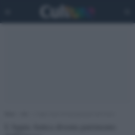
Home
>
Arti
>
L’Appia Antica diventa patrimonio dell’Unesco
L'Appia Antica diventa patrimonio