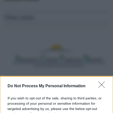
Ultime notizie
Do Not Process My Personal Information
Il riconoscimento /
Consegnato alla professoressa Nadia
Marchettini il premio “Advances in Cleaner Production
If you wish to opt-out of the sale, sharing to third parties, or
Award”
processing of your personal or sensitive information for
targeted advertising by us, please use the below opt-out
L’eccellenza della docente dell’Università di Siena nell’attenzione