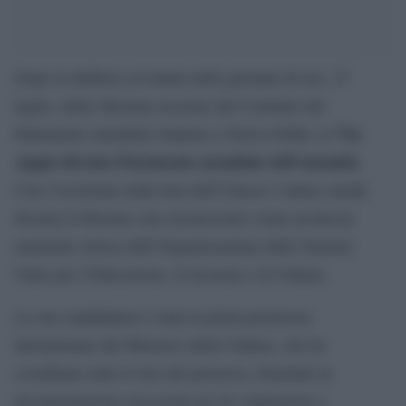
Dopo la delibera avvenuta nella giornata di ieri, 27
luglio, della 46esima sessione del Comitato del
Via
Patrimonio mondiale riunitasi a Nuova Delhi, la
Appia diventa Patrimonio mondiale dell’umanità
.
Con l’iscrizione nella lista dell’Unesco l’antica strada
diventa il 60esimo sito riconosciuto come ricchezza
materiale storica dall’Organizzazione delle Nazioni
Unite per l’Educazione, la Scienza e la Cultura.
La sua candidatura è stata la prima promossa
direttamente dal Minstero della Cultura, che ha
coordinato tutte le fasi del processo, fornendo la
documentazione necessaria pe rla valutazione e