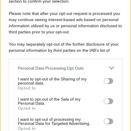
section to confirm your selection.
alla ricerca sostenibile è stata riconosciuta con la consegna del
prestigioso premio lo scorso 4 agosto, ad Arequipa, in Perù. Già il
Please note that after your opt-out request is processed you
mese scorso aveva ottenuto una rinomata medaglia attribuitale per
may continue seeing interest-based ads based on personal
l’impegno nel coniugare le scienze chimiche alla sostenibilità ed
information utilized by us or personal information disclosed to
ecologia.
third parties prior to your opt-out.
Le programmazioni /
I documentari RAI che raccontano
You may separately opt-out of the further disclosure of your
l'Italia: da Mennea, a Tina Anselmi sino a Renzo Piano è
personal information by third parties on the IAB’s list of
atteso un autunno tra grandi biografie, cultura, sport e crime
downstream participants.
Personal Data Processing Opt Outs
This information may also be disclosed by us to third parties
on the IAB’s List of Downstream Participants that may further
L'evento /
Cent'anni di Turandot: torna a Verona lo
I want to opt-out of the Sharing of my
disclose it to other third parties.
spettacolo di Zeffirelli
personal data.
Opted In
Please note that this website/app uses one or more Google
services and may gather and store information including but
I want to opt-out of the Sale of my
Personal Data.
not limited to your visit or usage behaviour. You may click to
Opted In
grant or deny consent to Google and its third-party tags to
Il festival /
"Logos. Parole dal Mediterraneo", a Palermo una
use your data for below specified purposes in below Google
nuova iniziativa culturale diretta da Nadia Terranova
I want to opt-out of processing my
consent section.
Personal Data for Targeted Advertising.
Opted In