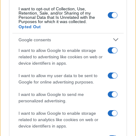
I want to opt-out of Collection, Use,
Retention, Sale, and/or Sharing of my
Personal Data that Is Unrelated with the
Purposes for which it was collected.
Opted Out
Google consents
I want to allow Google to enable storage
related to advertising like cookies on web or
device identifiers in apps.
Syndication
Culture
I want to allow my user data to be sent to
Google for online advertising purposes.
Salute
Globalist
I want to allow Google to send me
Megachip
Globalscience
personalized advertising.
GiULia
Globalsport
I want to allow Google to enable storage
related to analytics like cookies on web or
Prima Pagina
device identifiers in apps.