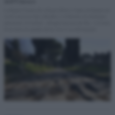
dell'Unesco
La Regina Viarum che collegava Roma a Capua, prolungata nei
secoli successivi fino a Brindisi, è il 60esimo sito dichiarato
patrimonio. Il risultato - dettaglia una nota del Mic - è il frutto
di un lavoro di squadra che ha visto il coo dell'umanità.