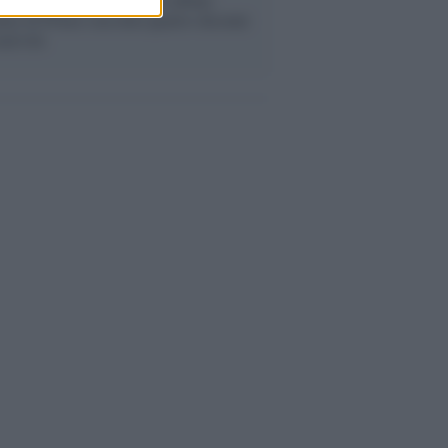
mo di Prince racconta quattro decenni
eatività