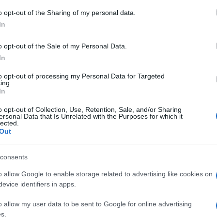
o
 to Google and its third-party tags to use your data for below specifi
o opt-out of the Sharing of my personal data.
nuovamente. Più l’ascolto e più mi piace.
ogle consent section.
In
iudizio dato per la loro prima performance.
o opt-out of the Sale of my Personal Data.
lla canzone che narra, tra percussioni
In
, una storia d’amore da rimettere in sesto.
to opt-out of processing my Personal Data for Targeted
rsi, data la loro carriera, di prendere un po’
ing.
In
Ulti
nvece sono riecheggiate la voce e le note dei
ssaggio sul conto alla rovescia per il lancio di
o opt-out of Collection, Use, Retention, Sale, and/or Sharing
ersonal Data that Is Unrelated with the Purposes for which it
lected.
inale e ne hanno tutti i mezzi. “Quanto tempo ti
Out
to che ti aspetto, così ti porto al mare”.
consents
o allow Google to enable storage related to advertising like cookies on
evice identifiers in apps.
 voleva dire portarsi a casa un bel gruzzolo di
o allow my user data to be sent to Google for online advertising
ma cantante della terza serata porterà ori a
Gior
s.