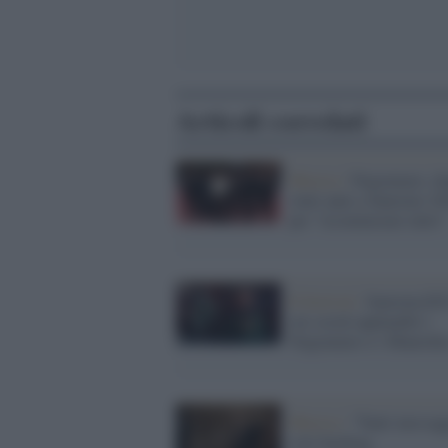
Articoli correlati
Musica /
Negramaro, d
venti anni a Sanremo 2
per "ricominciare tutto"
Il festival /
Sanremo202
sui social applauditi i
Negramaro e i Maneski
Musica /
“Tanti messagg
solo hashtag,