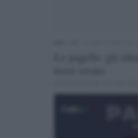
Home
>
Arti
>
Le pagelle: gli ultimi cinque ar
Le pagelle: gli ulti
terza serata
Exploit dei Negramaro. Bene anche Ghal