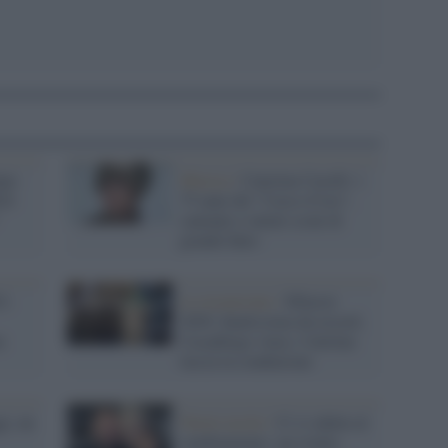
opo
Musica /
Caterina Caselli: i
024
75 anni del "Casco d’oro",
cantante e talent scout di
grande fiuto
1:
La recensione /
XFactor
2020: finalissima da record,
n
Casadilego vince, Cattelan
lascia la conduzione
i, un
Nuove uscite /
Ci si adatta al
cambiamento: un evento