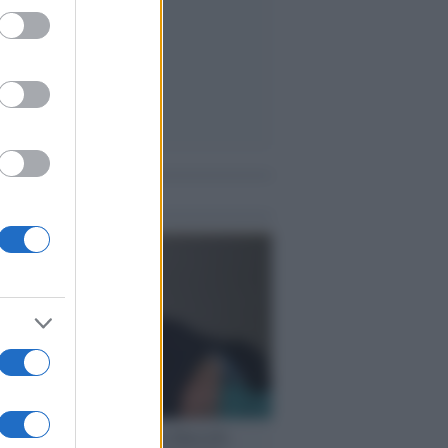
ed purposes
me notizie
nalismo /
Addio a Stefano Marcelli,