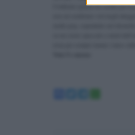
Confermo quanto ho scritto per la
non mi sembrano veri negli atteggi
molto pop, soprattutto nel ritornell
su un cuore spaccato a metà dall’
resta per sempre tranne i tatoo sull
Voto 5 e mezzo
Facebook
Twitter
Telegram
WhatsA