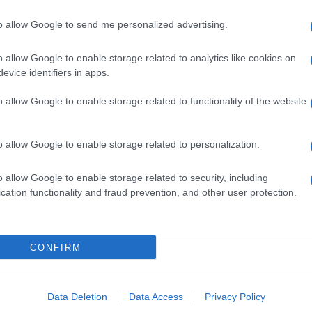
colon
. E’ infatti ormai un’icona della musica italiana.
dell'
to allow Google to send me personalized advertising.
alcare il palco ed ha quel fascino di donna che
Nello
dell’
a sorta di autoritratto: una donna “per sempre
o allow Google to enable storage related to analytics like cookies on
Franc
evice identifiers in apps.
Accom
passio
o allow Google to enable storage related to functionality of the website
comp
o allow Google to enable storage related to personalization.
La da
nisce. Lenta, poco ritmata e monotona.
dovre
o allow Google to enable storage related to security, including
n questo brano che vuole essere una sorta di
cation functionality and fraud prevention, and other user protection.
 finita. Saluta e ringrazia i genitori in sala.
rta di rito di questa edizione sanremese.
Il ri
CONFIRM
Data Deletion
Data Access
Privacy Policy
L'al