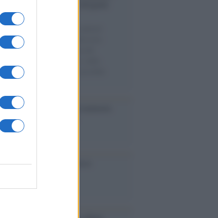
na della Rai di Firenze e dirigente
Usigrai
 stesso giorno perdiamo due pilastri
orgoglio democratico ed antifascista:
esco Guccini e Stefano Marcelli.
unati dall’impegno politico, dalla
ne, dal rifiuto di qualunque possibile
romesso.
ta /
L'8 agosto, quando la memoria
bbe insegnarci qualcosa
cordo /
Le radici di Francesco
bum /
"Timeless", il nuovo album