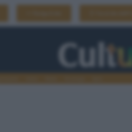
Naviga il sito
Vai al sito dell'
ionamenti
Atenei
Media
Tecnologia
Sport