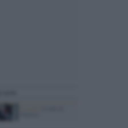
i anche
Il ricordo /
Le radici di
Francesco