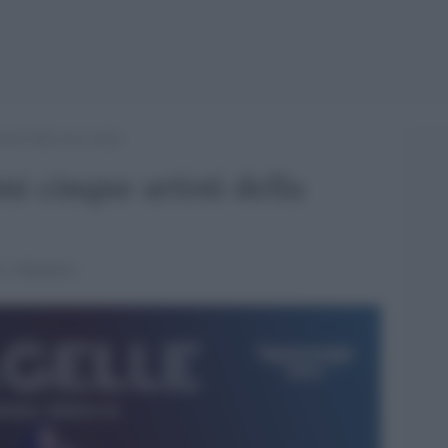
tisti della terza serata
mi cinque artisti della
i e Mannoia