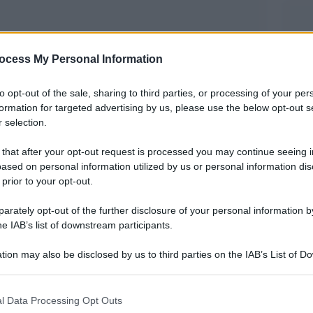
ocess My Personal Information
to opt-out of the sale, sharing to third parties, or processing of your per
formation for targeted advertising by us, please use the below opt-out s
 selection.
 that after your opt-out request is processed you may continue seeing i
ased on personal information utilized by us or personal information dis
 prior to your opt-out.
rately opt-out of the further disclosure of your personal information by
uto il coraggio di affrontare con la sua canzone
he IAB’s list of downstream participants.
ni, che viviamo spesso nei nostri giorni. C’era
tion may also be disclosed by us to third parties on the IAB’s List of 
casa non trovandola , forse, ne qui ne là.
 that may further disclose it to other third parties.
 that this website/app uses one or more Google services and may gath
l Data Processing Opt Outs
including but not limited to your visit or usage behaviour. You may click 