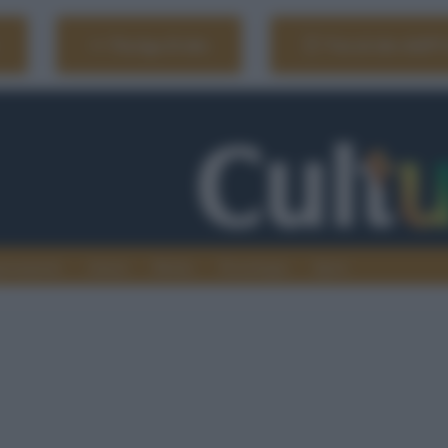
Naviga il sito
Vai al sito dell'
ionamenti
Atenei
Media
Tecnologia
Sport