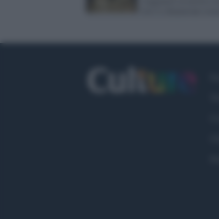
viaggiatori in mostra (
loro si chiamavano rasn
Fa
Tw
Co
Ch
Pr