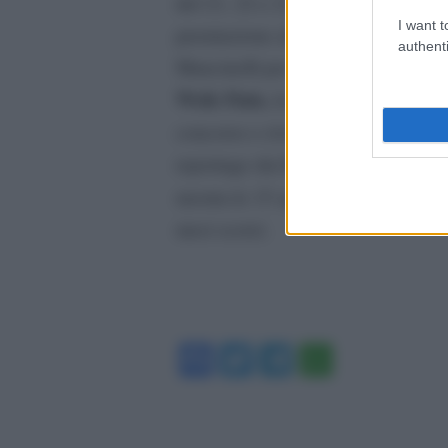
del 21, 22 e 23 settembre. In quest
I want t
premiazione alle 19.30. Quattro le 
authenti
Mancinelli per le proiezioni, la ch
Weik Finis,
la nuova biblioteca pu
concorso e rivolte ai più piccoli. 
G
reportage dai Balcani del regista
mostra le 15 opere finaliste del co
mesi scorsi.
Facebook
Twitter
Telegram
WhatsA