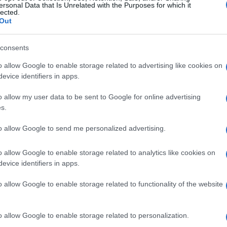
Sara Carpinelli e
ersonal Data that Is Unrelated with the Purposes for which it
e giovani cinefile orvietane,
lected.
Out
re avanti il suo impegno verso i talenti emergenti,
e.
consents
Pedro Armocida
Valentina
uta da
, affiancato da
o allow Google to enable storage related to advertising like cookies on
.
Saranno presenti anche alcuni membri del
evice identifiers in apps.
grafici italiani con il compito di attribuire un
o allow my user data to be sent to Google for online advertising
a associazione. Non mancherà il premio
s.
Ulti
Focus On
. Mentre, fuori concorso vi è la sezione
to allow Google to send me personalized advertising.
ne cinematografica proveniente dal territorio
Festival italiani di
o allow Google to enable storage related to analytics like cookies on
azione con l’Associazione
evice identifiers in apps.
Giffoni Film Festival.
to di
o allow Google to enable storage related to functionality of the website
al Teatro Mancinelli la prima serata di
resso gratuito) che proseguiranno nelle serate
o allow Google to enable storage related to personalization.