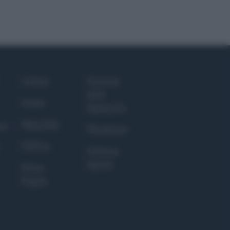
Culture
Giornale
dello
Salute
Spettacolo
Megachip
nce
Wondernet
GiULia
Giuliana
Sgrena
Prima
Pagina