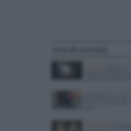
Articoli correlati
La teoria /
Orvieto: la
sequenza di Fibonacci d
il Pozzo di San Patrizio
Da bibliotecari a rider: 
Orvieto i libri bussano a
porta
Archeologia /
Gli etrus