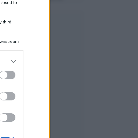
closed to
 third
Downstream
er and store
to grant or
ed purposes