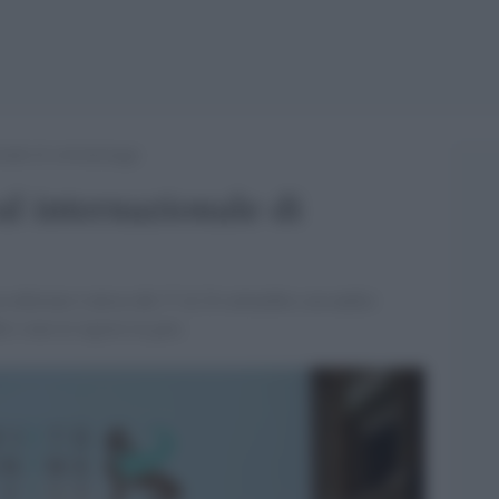
ionale di cortometraggi
al internazionale di
a edizione è attesa dal 17 al 24 settembre con undici
i sono le registe in gara