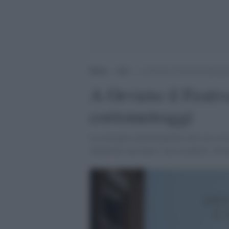
Home
>
Arti
>
A Orvieto il Festival internaz
A Orvieto il Festiv
cortometraggi
La rassegna cinematografica alla sua sest
anteprime nazionali e una mondiale. Dodic