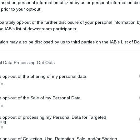
ased on personal information utilized by us or personal information dis
 prior to your opt-out.
rately opt-out of the further disclosure of your personal information by
he IAB’s list of downstream participants.
tion may also be disclosed by us to third parties on the IAB’s List of 
 that may further disclose it to other third parties.
 that this website/app uses one or more Google services and may gath
l Data Processing Opt Outs
including but not limited to your visit or usage behaviour. You may click 
 to Google and its third-party tags to use your data for below specifi
o opt-out of the Sharing of my personal data.
ieto Cinema Fest
, il Festival internazionale di
ogle consent section.
In
oporrà ventisei titoli, di cui undici anteprime
o opt-out of the Sale of my Personal Data.
12 registe in gara a testimonianza
In
enere e le voci femminili. Tra i temi principali di
to opt-out of processing my Personal Data for Targeted
one di genere, ci saranno: i diritti umani, sociali
ing.
In
o opt-out of Collection, Use, Retention, Sale, and/or Sharing