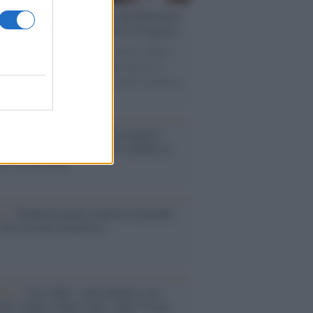
rsità di Siena /
Il Palazzo del Rettorato
le porte: appuntamento per il 16 agosto
casione del Palio di Siena l'Ateneo offrirà
visite guidate gratuite. Sarano aperte al
ico l’Aula Magna storica, la Sala Consiliare
ula Magna.
enze /
Sale il numero degli acquisti
e in Europa e aumentano le vendite di
oli second hand
so /
Trump ha quasi esaurito l'arsenale
ma il tycoon smentisce
anca /
Caso Mps: i pm milanesi ora
ono vederci chiaro sulle “chat” tra un