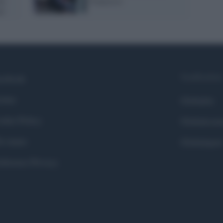
ma
Francesco
a)
Syndication
cebook
itter
Globalist
okie Policy
Globalscie
i siamo
Globalsport
eferenze Privacy