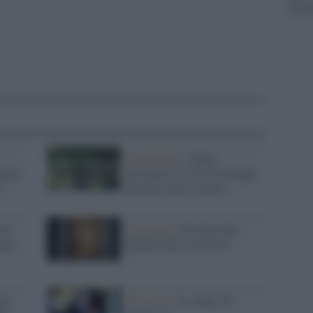
dirig
Archeologia /
Dalla
ietro
necropoli di Orvieto tornano
?
alla luce nuovi reperti
ad
La mostra /
Il ritorno di
lla
Pinturicchio a Orvieto
chi
Il ricordo /
Le radici di