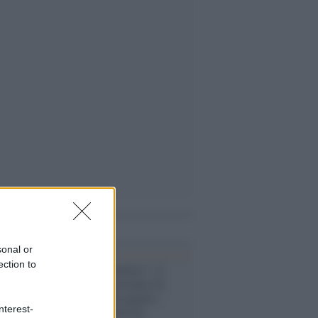
i anche
sonal or
ection to
L'album /
"Timeless", il
nuovo album postumo di
Prince racconta quattro
nterest-
decenni di creatività