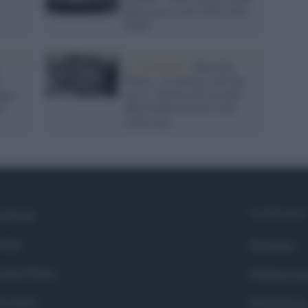
destra per il mio libro sulle
Foibe”
La ricorrenza /
Marcello
e
Flores: «La destra vuol far
gan e
suo il “Giorno del ricordo”
i”
delle Foibe ma non è una
storia sua»
Syndication
cebook
itter
Globalist
okie Policy
Globalscie
i siamo
Globalsport