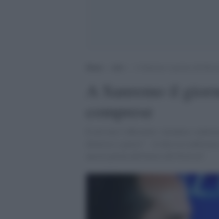
Home
>
Arti
>
A Sanremo il giorno del Rico
A Sanremo il giorn
comprese
È arrivata l’ufficialità: Amadeus conferma
doveroso e giusto” – lo dice in conferenz
ancora prima dell'inizio del Festival”.