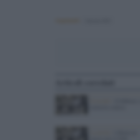
Argomenti:
Sanremo 2023
Articoli correlati
Il ricordo /
10 febbraio, 
memoria contesa
La novità /
A Roma un
museo per le foibe