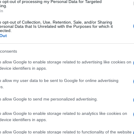
Giornata del ricordo
ella
. Invece, sul palco di
to opt-out of processing my Personal Data for Targeted
ing.
In
o opt-out of Collection, Use, Retention, Sale, and/or Sharing
a dedicata al ricordo dell’orrore delle Foibe e
ersonal Data that Is Unrelated with the Purposes for which it
lected.
essuna voce nelle giornate precedenti aveva
Out
no spazio a questa triste pagina della nostra
consents
Ministro della Cultura
ima il
, Gennaro
Ulti
o allow Google to enable storage related to advertising like cookies on
 agli organizzatori del Festival di Sanremo,
evice identifiers in apps.
FI.
o allow my user data to be sent to Google for online advertising
s.
a questione da parte della destra ha fatto,
lo Berizzi
, giornalista di Repubblica, ha
to allow Google to send me personalized advertising.
et: “Come ogni anno da anni l’estrema destra
o allow Google to enable storage related to analytics like cookies on
#Foibe
erosa memoria dell’orrore delle
e del
evice identifiers in apps.
mati cercando di buttarla in un penoso derby. I
o allow Google to enable storage related to functionality of the website