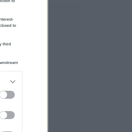
ection to
nterest-
closed to
 third
Downstream
er and store
to grant or
ed purposes