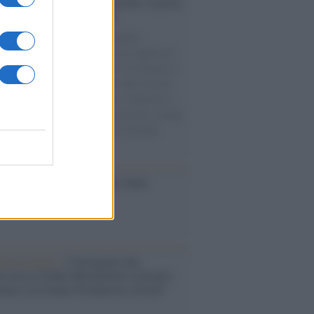
tto /
Addio a Francesco Guccini, il poeta
 canzone d’autore italiana
spento nella sua Pavana circondato
ffetto della famiglia. Autore di capolavori
Auschwitz, La locomotiva, L’avvelenata e
ne per un’amica, ha segnato oltre mezzo
 di musica e cultura italiana. I funerali si
eranno in forma strettamente privata, mentre
tembre sarà organizzata una cerimonia
emorativa.
iversario /
90 anni di Yves Saint
nt, tra moda e scandali
conoscimento /
Consegnato alla
ssoressa Nadia Marchettini il premio
ances in Cleaner Production Award”