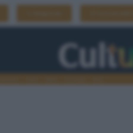
Naviga il sito
Vai al sito dell'
ionamenti
Atenei
Media
Tecnologia
Sport