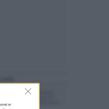
i anche
Storia /
Narodni dom: i
fascisti iniziarono lì le
persecuzioni degli sloveni
sonal or