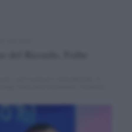
rdo, Foibe comprese
o del Ricordo, Foibe
 che ci sarà il ricordo per le vittime delle Foibe. “È
a stampa. Zittisce anche sulle polemiche: “Era previsto