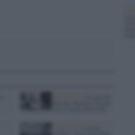
Le p
racco
Ansel
autun
crim
la
La ricorrenza /
Il Giorno del
Ricordo: Memoria e Dignità
per le Vittime delle Foibe
L'intervista /
Lo storico
Gobetti: “Sotto attacco della