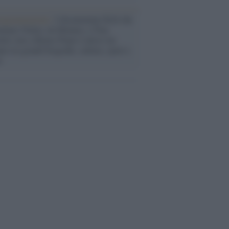
rogrammazioni /
I documentari RAI che
ntano l'Italia: da Mennea, a Tina
mi sino a Renzo Piano è atteso un
no tra grandi biografie, cultura, sport e
e