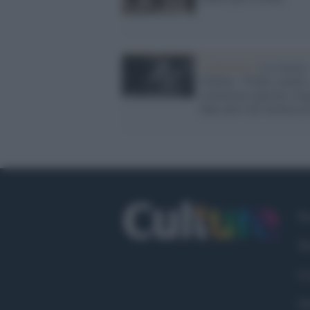
L'intervista /
Lo storico
Gobetti: “Foibe, media 
istituzioni ripetono slo
fake news dei neofascist
Fa
Tw
Co
Ch