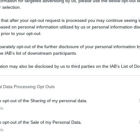
formation for targeted advertising by us, please use the below opt-out s
 selection.
 that after your opt-out request is processed you may continue seeing i
ased on personal information utilized by us or personal information dis
 prior to your opt-out.
rately opt-out of the further disclosure of your personal information by
he IAB’s list of downstream participants.
tion may also be disclosed by us to third parties on the IAB’s List of 
 that may further disclose it to other third parties.
 that this website/app uses one or more Google services and may gath
l Data Processing Opt Outs
including but not limited to your visit or usage behaviour. You may click 
 to Google and its third-party tags to use your data for below specifi
o opt-out of the Sharing of my personal data.
ueste ore, bolle in pentola la questione della
ogle consent section.
In
 occasione del giorno del ricordo. S’è accesa una
rosa preoccupazione – da parte della destra,
o opt-out of the Sale of my Personal Data.
In
uno spazio dedicato alla commemorazione delle