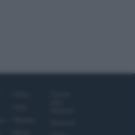
Culture
Giornale
dello
Salute
Spettacolo
Megachip
nce
Wondernet
GiULia