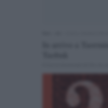
Home
>
Arti
>
In arrivo a Taormina la XII e
In arrivo a Taormin
Taobuk
Il Festival internazionale del libro che 