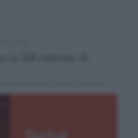
dizione di Taobuk
a la XII edizione di
ospiterà importanti autori del romanzo contemporaneo.