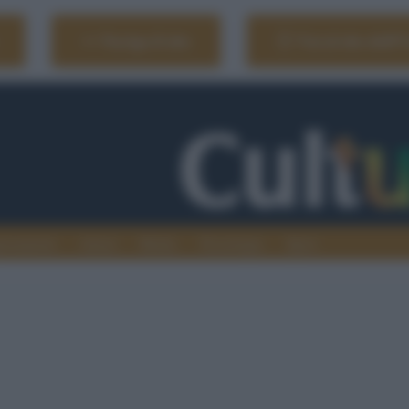
Naviga il sito
Vai al sito dell'
ionamenti
Atenei
Media
Tecnologia
Sport