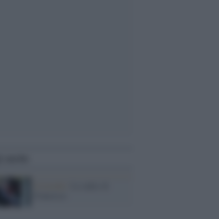
i anche
Il ricordo /
Le radici di
Francesco