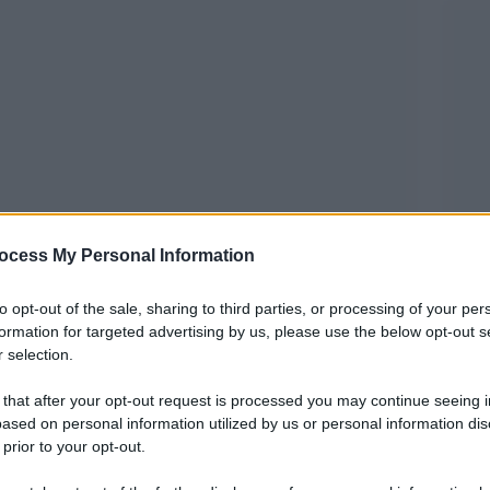
ocess My Personal Information
to opt-out of the sale, sharing to third parties, or processing of your per
estival
, la manifestazione ideata e diretta da
formation for targeted advertising by us, please use the below opt-out s
 selection.
XII edizione
16 al 20 giugno
 sua
dal
e vedrà
Paul
 contemporaneo, come: come
 that after your opt-out request is processed you may continue seeing i
ased on personal information utilized by us or personal information dis
Giorgio
scienziati come il Nobel per la Fisica
 prior to your opt-out.