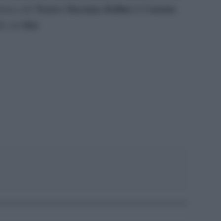
Teatro Massimo Bellini
Catania
onica del
di
.
Rai
le reti
.
pp