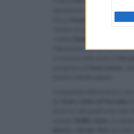
appuntamenti in programma; ancor
Giorgio Parisi
R
Fisica
, il regista
David di Dona
vincitore di quattro
Emilio Isgrò
l’artista
. Il grande m
l’illustrazione ufficiale del Festiv
Giovan
il centenario della morte di
Fuori cornice
protagonista di
, in
iniziative pluridisciplinari.
Coronamento della kermesse sarà
Teatro Antico di Taormina
del
i
alcuni tra i più grandi nomi della l
Malika Ayane
cantante
, la sopra
Quarta
Jacopo Tissi
e
, già primo