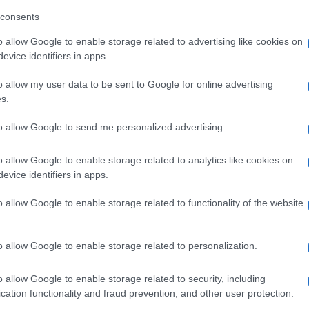
apre 
consents
ecceranno aprendo finestre sulla realtà per
In oc
delle 
guerra, sulla manipolazione della verità come
o allow Google to enable storage related to advertising like cookies on
pubbl
evice identifiers in apps.
le e politico, sul significato di valori come
e l’A
o allow my user data to be sent to Google for online advertising
tituire delle risposte, mai assolute: ma punti di
s.
Tend
, per porre le basi di un futuro dove letteratura,
onlin
to allow Google to send me personalized advertising.
ettare la visione di un comune sentire”.
artic
o allow Google to enable storage related to analytics like cookies on
Taormina
nare di
nelle cinque giornate
evice identifiers in apps.
iscipline, realizzando quasi dei festival nel
Il ca
Usa, 
o allow Google to enable storage related to functionality of the website
geopolitica e alla scienza, e a tal proposito
 tra giornalisti, scrittori e filosofi, pittori,
o allow Google to enable storage related to personalization.
politici ed economisti.
La b
vogli
o allow Google to enable storage related to security, including
22
per l’Eccellenza letteraria, saranno gli
dirig
cation functionality and fraud prevention, and other user protection.
uellebecq
, anche protagonisti di due