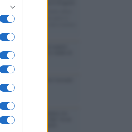
le porte: appuntamento per il 16 agosto
casione del Palio di Siena l'Ateneo offrirà
visite guidate gratuite. Sarano aperte al
ico l’Aula Magna storica, la Sala Consiliare
ula Magna.
enze /
Sale il numero degli acquisti
e in Europa e aumentano le vendite di
oli second hand
so /
Trump ha quasi esaurito l'arsenale
ma il tycoon smentisce
anca /
Caso Mps: i pm milanesi ora
ono vederci chiaro sulle “chat” tra un
ente del Mef e alcuni ministri