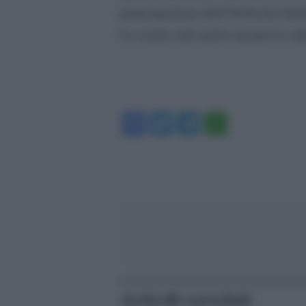
partecipazione dell’Orchestra Sinf
La serata sarà anche trasmessa sul
Facebook
Twitter
Telegram
WhatsA
Articoli correlati