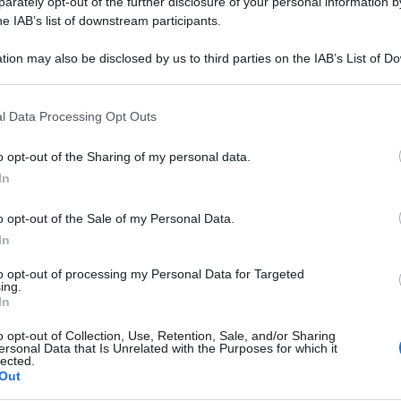
rately opt-out of the further disclosure of your personal information by
he IAB’s list of downstream participants.
no costruiti intorno ad un tema attraverso il quale
Verità
la “
”.
tion may also be disclosed by us to third parties on the IAB’s List of 
 that may further disclose it to other third parties.
artistico del festival: “Verità, il tema scelto per
 that this website/app uses one or more Google services and may gath
l Data Processing Opt Outs
parola che non è né plurale né singolare: non è
including but not limited to your visit or usage behaviour. You may click 
 to Google and its third-party tags to use your data for below specifi
o, racconta una ricerca che ben esprime le
o opt-out of the Sharing of my personal data.
ogle consent section.
Ulti
In
o sforzo necessario, che si colloca alla radice
 Eraclito che ‘la natura ama nascondersi’. Ecco
o opt-out of the Sale of my Personal Data.
 letteratura travalica e interseca altri campi, arti e
In
ista allargati sul mondo.
to opt-out of processing my Personal Data for Targeted
ing.
In
Taobuk
e di
è rappresentata proprio
o opt-out of Collection, Use, Retention, Sale, and/or Sharing
, che ne fanno una grande manifestazione con uno
ersonal Data that Is Unrelated with the Purposes for which it
lected.
2022 non solo offrirà l’opportunità di
Out
Unive
di autori contemporanei
, ma nel segno della